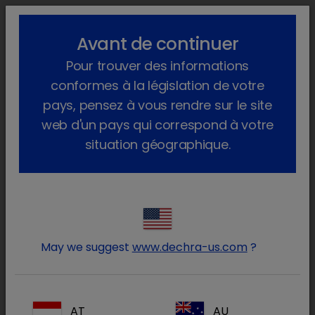
lock_outline
search
menu
Avant de continuer
Vous êtes ici :
Home
Produits
Equidés
Produits médicinaux
Pour trouver des informations
Cheval
Sur ordonnance vétérinaire
Nimatek
conformes à la législation de votre
pays, pensez à vous rendre sur le site
web d'un pays qui correspond à votre
situation géographique.
Connectez-vous à votre
lock
compte Dechra
May we suggest
www.dechra-us.com
?
AT
AU