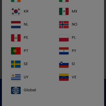
KR
MX
S'inscrire
NL
NO
PE
PL
PT
PY
Nos adresses
SE
SI
NL
UY
VE
Global
Service clientèle