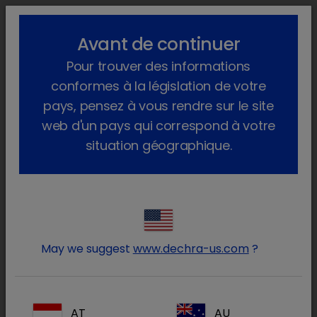
lock_outline
search
menu
Avant de continuer
Vous êtes ici :
Home
Animaux de compagnie
Endocrinologie
Pour trouver des informations
L’hypothyroïdie chez le chien
conformes à la législation de votre
pays, pensez à vous rendre sur le site
L’hypothyroïdie chez le chien
web d'un pays qui correspond à votre
situation géographique.
L'hypothyroïdie est une maladie fréquente chez
le chien, dans laquelle trop peu d'hormones
thyroïdiennes sont produites par la glande
thyroïde. Dans environ 95% des chiens adultes
souffrant d'hypothyroïdie une dégradation du
tissu de la glande thyroïde est à la base, dans
May we suggest
www.dechra-us.com
?
la moitié la cause est une maladie auto-
immune. Dans d'autres cas la cause est
inconnue.
AT
AU