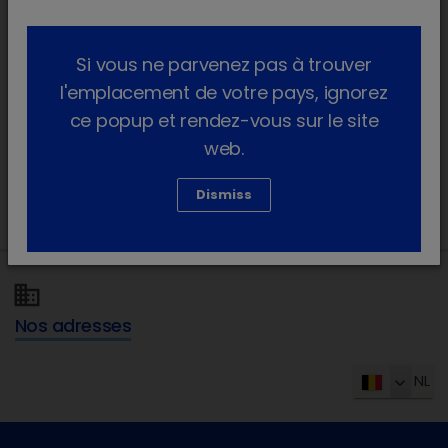
chevron_right
Hypoadrénocorticisme canin
Si vous ne parvenez pas à trouver
l'emplacement de votre pays, ignorez
chevron_right
Syndrome de Cushing chez le chien
ce popup et rendez-vous sur le site
chevron_right
L’hypothyroïdie chez le chien
web.
chevron_right
Hyperthyroïdie féline
Dismiss
Nos adresses
NL