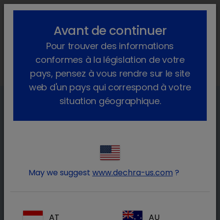
lock_outline
search
menu
Avant de continuer
Vous êtes ici :
Home
Animaux de production
Pour trouver des informations
La boiterie chez les bovins
Une approche holistique des boiteries et des lésions du pied chez
conformes à la législation de votre
les vaches laitières.
pays, pensez à vous rendre sur le site
web d'un pays qui correspond à votre
situation géographique.
May we suggest
www.dechra-us.com
?
Une approche holistique des
AT
AU