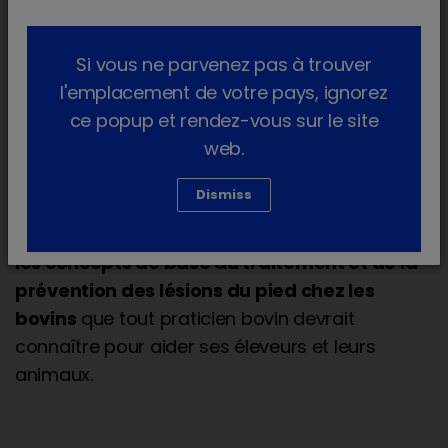
La prévention, l’identification en temps utile des
Si vous ne parvenez pas à trouver
animaux boiteux et un traitement rapide et
l'emplacement de votre pays, ignorez
efficace sont les pierres angulaires de la
ce popup et rendez-vous sur le site
préservation de la santé des pieds et des
web.
pattes et de la réduction de l’impact négatif de
la boiterie sur le bien-être des vaches laitières.
Dismiss
Dans le présent article, nous passons en revue
les concepts de base du traitement et de la
prévention des lésions du pied chez les
bovins
que tout praticien bovin devrait
connaître pour aider ses éleveurs et leurs
animaux.