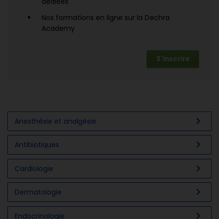
dédiées
Nos formations en ligne sur la Dechra
Academy
S'inscrire
chevron_right
Anesthésie et analgésie
chevron_right
Antibiotiques
chevron_right
Cardiologie
chevron_right
Dermatologie
chevron_right
Endocrinologie