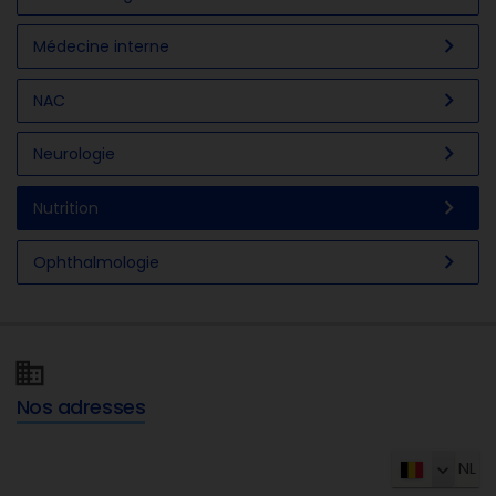
chevron_right
Médecine interne
chevron_right
NAC
chevron_right
Neurologie
chevron_right
Nutrition
chevron_right
Ophthalmologie
Nos adresses
NL