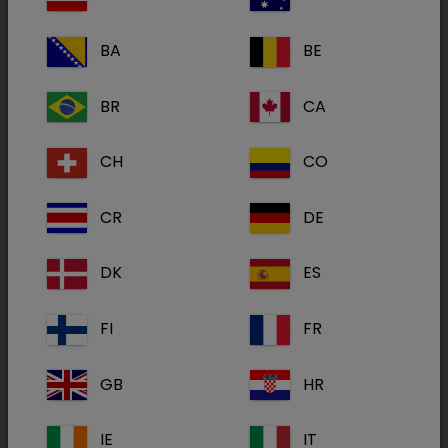
®
d’entreprise. Et SPECIFIC
peut servir de moteur
en ce sens.
BA
BE
BR
CA
La durabilité des ingrédients utilisés est déjà un
point essentiel, à commencer par le poisson.
®
CH
CO
Les aliments SPECIFIC
possèdent une valeur
nutritionnelle élevée, dans laquelle le poisson,
CR
DE
qui est l’une des sources les plus durables de
protéines, joue un rôle important. Par ailleurs, le
DK
ES
poisson produit aussi ses bénéfices sur les
animaux, par exemple en soutenant le système
FI
FR
immunitaire et en favorisant la bonne santé de
la peau et du pelage. Dechra s’engage à investir
GB
HR
dans un environnement sain. Nous allons
reverser 5 % des bénéfices enregistrés sur la
IE
IT
®
vente des produits SPECIFIC
à des bonnes