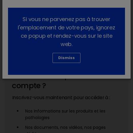
Si vous ne parvenez pas à trouver
l'emplacement de votre pays, ignorez
Mot de passe oublié ?
Se connecter
ce popup et rendez-vous sur le site
web.
Dismiss
Vous n'avez pas encore de
account_box
compte ?
Inscrivez-vous maintenant pour accéder à :
Nos informations sur les produits et les
pathologies
Nos documents, nos vidéos, nos pages