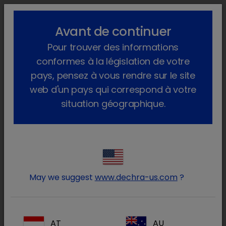
lock_outline
search
menu
Avant de continuer
Vous êtes ici :
Home
Animaux de compagnie
Nutrition
Pour trouver des informations
conformes à la législation de votre
Nutrition
pays, pensez à vous rendre sur le site
web d'un pays qui correspond à votre
®
SPECIFIC
propose une gamme compacte
situation géographique.
d’aliments secs et humides de qualité
supérieure, qui sont recommandés par les
vétérinaires.
May we suggest
www.dechra-us.com
?
En plus d’offrir des produits et des services de
haute qualité à nos clients et à leurs clients,
Dechra souhaite aussi donner une place
importante à la durabilité dans sa politique
AT
AU