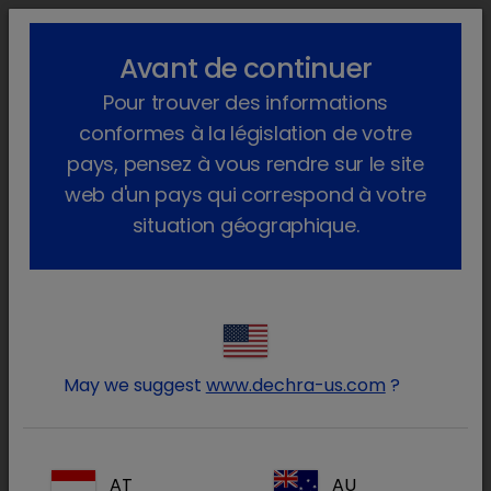
lock_outline
search
menu
Avant de continuer
Vous êtes ici :
Home
Animaux de production
Pour trouver des informations
Médicaments hydrosolubles
Vermifugation
conformes à la législation de votre
Vermifugation
pays, pensez à vous rendre sur le site
web d'un pays qui correspond à votre
situation géographique.
May we suggest
www.dechra-us.com
?
AT
AU