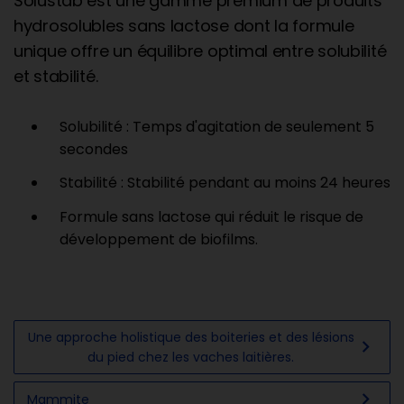
Solustab est une gamme premium de produits
hydrosolubles sans lactose dont la formule
unique offre un équilibre optimal entre solubilité
et stabilité.
Solubilité : Temps d'agitation de seulement 5
secondes
Stabilité : Stabilité pendant au moins 24 heures
Formule sans lactose qui réduit le risque de
développement de biofilms.
Une approche holistique des boiteries et des lésions
chevron_right
du pied chez les vaches laitières.
chevron_right
Mammite