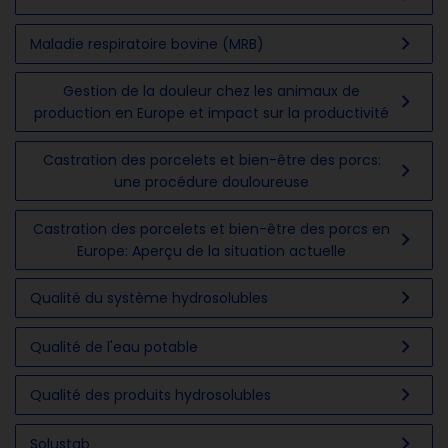
chevron_right
Maladie respiratoire bovine (MRB)
Gestion de la douleur chez les animaux de
chevron_right
production en Europe et impact sur la productivité
Castration des porcelets et bien-être des porcs:
chevron_right
une procédure douloureuse
Castration des porcelets et bien-être des porcs en
chevron_right
Europe: Aperçu de la situation actuelle
chevron_right
Qualité du système hydrosolubles
chevron_right
Qualité de l'eau potable
chevron_right
Qualité des produits hydrosolubles
chevron_right
Solustab