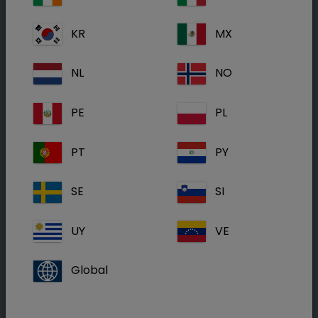
Diagnostic des infections par les vers
chez les porcs et les poulets
KR
MX
Les infections par les vers étant très courantes
NL
NO
et pouvant avoir un impact économique
important, il est important de les traiter.
PE
PL
D'un autre côté, il faut se méfier de la fréquence
PT
PY
à laquelle on vermifuge les poulets et les porcs,
afin d'éviter les traitements inutiles. Vermifuger
SE
SI
plus souvent que nécessaire augmente les
coûts et accroît le risque que les vers
UY
VE
développent une résistance.
Global
C'est pourquoi un diagnostic systématique et
correct est essentiel pour une gestion optimale
des infections par les vers.