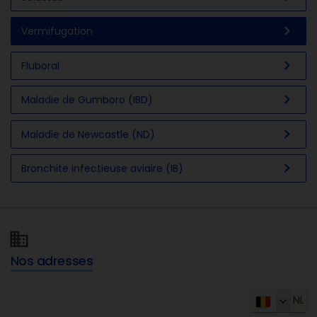
chevron_right
Vermifugation
chevron_right
Fluboral
chevron_right
Maladie de Gumboro (IBD)
chevron_right
Maladie de Newcastle (ND)
chevron_right
Bronchite infectieuse aviaire (IB)
Nos adresses
NL