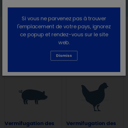
Si vous ne parvenez pas à trouver
l'emplacement de votre pays, ignorez
ce popup et rendez-vous sur le site
La vermifugation stratégique est
web.
une pratique importante pour
contrôler et prévenir les
Dismiss
infestations parasitaires.
Vermifugation des
Vermifugation des