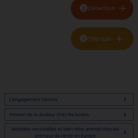
add
2
Détection
add
3
Thérapie
chevron_right
L'engagement Dechra
chevron_right
Gestion de la douleur chez les bovins
Maladies vectorielles et bien-être animal chez les
chevron_right
animaux de rente en Europe