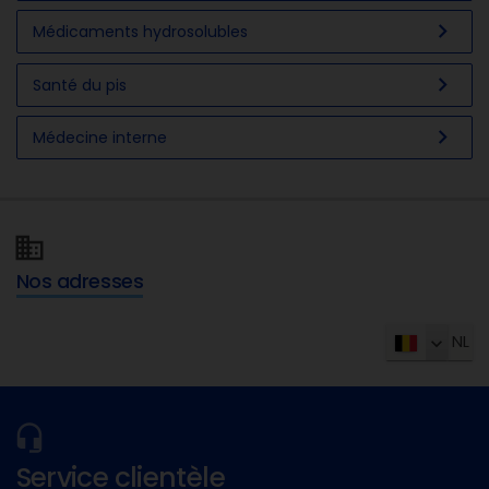
chevron_right
Médicaments hydrosolubles
chevron_right
Santé du pis
chevron_right
Médecine interne
Nos adresses
NL
Service clientèle