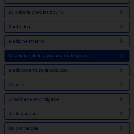
chevron_right
La boiterie chez les bovins
chevron_right
Santé du pis
chevron_right
Médicine interne
chevron_right
La gestion de la douleur chez les porcs
chevron_right
Médicaments hydrosolubles
chevron_right
Vaccins
chevron_right
Anesthésie et analgésie
chevron_right
Antibiotiques
chevron_right
Fluidothérapie