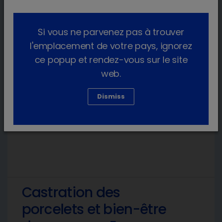
douleur, entraînant un inconfort
significatif et soulevant des questions
éthiques. En accordant la priorité à la
Si vous ne parvenez pas à trouver
gestion de la douleur, les éleveurs de
l'emplacement de votre pays, ignorez
porcs peuvent améliorer leur productivité
ce popup et rendez-vous sur le site
tout en répondant aux attentes
web.
sociétales en évolution.
Dismiss
En savoir plus
Castration des
porcelets et bien-être