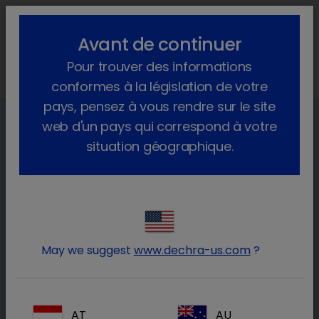
lock_outline
search
menu
Avant de continuer
Vous êtes ici :
Home
Animaux de production
Pour trouver des informations
La gestion de la douleur chez les porcs
conformes à la législation de votre
pays, pensez à vous rendre sur le site
web d'un pays qui correspond à votre
La gestion de la douleur chez les
situation géographique.
porcs
Notre compréhension des bonnes pratiques
d'élevage s'améliorant avec le temps,
l'importance de la gestion de la douleur chez
May we suggest
www.dechra-us.com
?
les porcs nous apparaît de plus en plus
évidente.
AT
AU