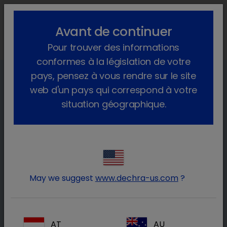
lock_outline
search
menu
Avant de continuer
Vous êtes ici :
Home
Animaux de production
Médicine interne
Pour trouver des informations
conformes à la législation de votre
pays, pensez à vous rendre sur le site
web d'un pays qui correspond à votre
La médecine interne
situation géographique.
De nombreuses maladies peuvent affecter les
bovins. Il existe des différences régionales. Les
maladies bovines peuvent être spécifiques à
certaines régions ou être présentes dans le
monde entier.
May we suggest
www.dechra-us.com
?
Les maladies respiratoires bovines, les
problèmes gastro-intestinaux chez les bovins,
AT
AU