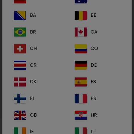
la diarrhée chez les vaches et les veaux, et les
troubles métaboliques sont parmi les plus
BA
BE
courants et entraînent des conséquences
importantes sur le bien-être et la productivité
BR
CA
des bovins. L'augmentation de la taille des
troupeaux a fait naître le besoin d'une bonne
CH
CO
gestion de ceux-ci, les vétérinaires jouant un
rôle clé en tant que consultants dans les
CR
DE
exploitations.
DK
ES
En savoir plus sur la BRD
FI
FR
GB
HR
IE
IT