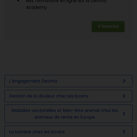
Nos formations en ligne sur la Dechra
Academy
S'inscrire
chevron_right
L'engagement Dechra
chevron_right
Gestion de la douleur chez les bovins
Maladies vectorielles et bien-être animal chez les
chevron_right
animaux de rente en Europe
chevron_right
La boiterie chez les bovins