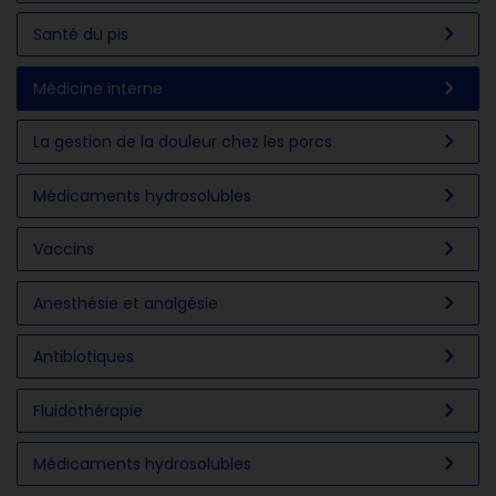
chevron_right
Santé du pis
chevron_right
Médicine interne
chevron_right
La gestion de la douleur chez les porcs
chevron_right
Médicaments hydrosolubles
chevron_right
Vaccins
chevron_right
Anesthésie et analgésie
chevron_right
Antibiotiques
chevron_right
Fluidothérapie
chevron_right
Médicaments hydrosolubles