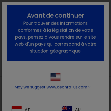
lock_outline
search
menu
Avant de continuer
Vous êtes ici :
Home
Produits
Equidés
Instruments
Pour trouver des informations
conformes à la législation de votre
Instruments
pays, pensez à vous rendre sur le site
web d'un pays qui correspond à votre
Kit prélèvement pour le plasma équin
situation géographique.
May we suggest
www.dechra-us.com
?
Nos adresses
NL
AT
AU