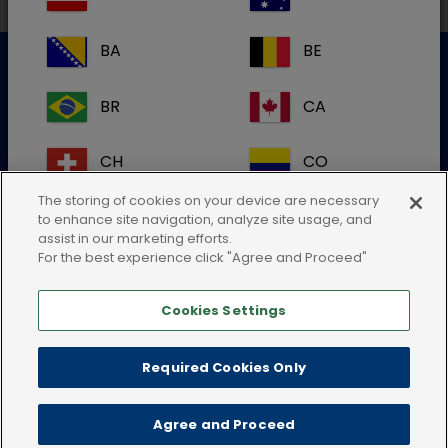
BA
BE
BR
CA
Service clientèle
Pour plus d'informations, veuillez contacter notre service
CH
CO
clientèle
The storing of cookies on your device are necessary
CR
DE
to enhance site navigation, analyze site usage, and
Contactez-nous
assist in our marketing efforts.
ou par tél : +32 14 44 36 70
For the best experience click "Agree and Proceed"
DK
ES
Cookies Settings
FI
FR
Required Cookies Only
GB
HR
Conditions d'utilisation
Politique de confidentialité
Agree and Proceed
IE
IT
Politique en matière de cookies