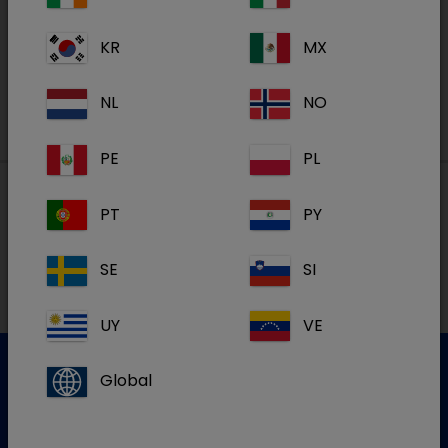
KR
MX
S'inscrire
NL
NO
PE
PL
PT
PY
Nos adresses
SE
SI
NL
UY
VE
Global
Service clientèle