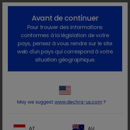
lock_outline
search
menu
Avant de continuer
Vous êtes ici :
Home
Produits
Equidés
Produits médicinaux
Pour trouver des informations
Cheval
Sur ordonnance vétérinaire
Euthasol
conformes à la législation de votre
pays, pensez à vous rendre sur le site
web d'un pays qui correspond à votre
situation géographique.
Connectez-vous à votre
lock
compte Dechra
May we suggest
www.dechra-us.com
?
AT
AU