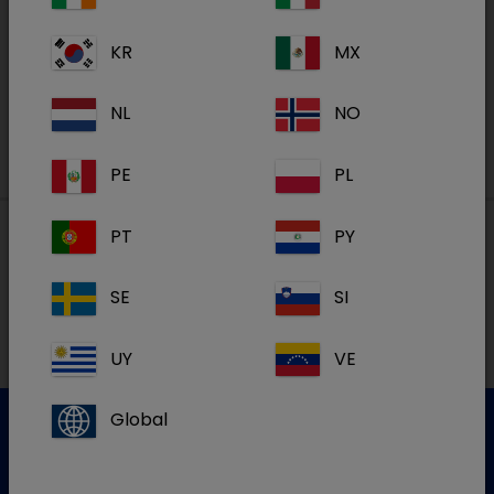
Academy
KR
MX
S'inscrire
NL
NO
PE
PL
PT
PY
Nos adresses
SE
SI
NL
UY
VE
Global
Service clientèle