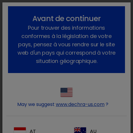
lock_outline
search
menu
Avant de continuer
Vous êtes ici :
Home
Produits
Animaux de production
Pour trouver des informations
Produits médicinaux
Porc
Sur ordonnance vétérinaire
Tialin
conformes à la législation de votre
pays, pensez à vous rendre sur le site
web d'un pays qui correspond à votre
situation géographique.
Connectez-vous à votre
lock
compte Dechra
May we suggest
www.dechra-us.com
?
AT
AU