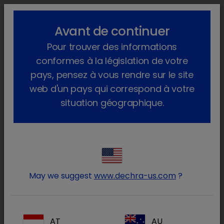
lock_outline
search
menu
Avant de continuer
Vous êtes ici :
Home
Produits
Animaux de production
Pour trouver des informations
Produits médicinaux
Porc
Sur ordonnance vétérinaire
Euromec
conformes à la législation de votre
pays, pensez à vous rendre sur le site
web d'un pays qui correspond à votre
situation géographique.
Connectez-vous à votre
lock
compte Dechra
May we suggest
www.dechra-us.com
?
AT
AU