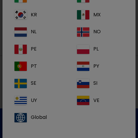
Academy
KR
MX
S'inscrire
NL
NO
PE
PL
PT
PY
Nos adresses
SE
SI
NL
UY
VE
Global
Service clientèle