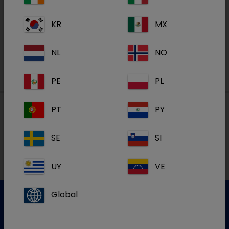
Academy
KR
MX
S'inscrire
NL
NO
PE
PL
PT
PY
Nos adresses
SE
SI
NL
UY
VE
Global
Service clientèle