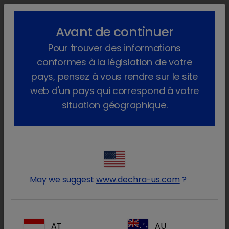
lock_outline
search
menu
Avant de continuer
Vous êtes ici :
Home
Produits
Animal de compagnie
Pour trouver des informations
Produits médicinaux
Chien
Sur ordonnance vétérinaire
Tranquigel
conformes à la législation de votre
pays, pensez à vous rendre sur le site
web d'un pays qui correspond à votre
situation géographique.
Connectez-vous à votre
lock
compte Dechra
May we suggest
www.dechra-us.com
?
AT
AU