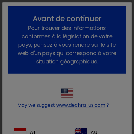
lock_outline
search
menu
Avant de continuer
Vous êtes ici :
Home
Produits
Animal de compagnie
Pour trouver des informations
Produits médicinaux
Chien
Sur ordonnance vétérinaire
Sedadex
conformes à la législation de votre
pays, pensez à vous rendre sur le site
web d'un pays qui correspond à votre
situation géographique.
Connectez-vous à votre
lock
compte Dechra
May we suggest
www.dechra-us.com
?
AT
AU