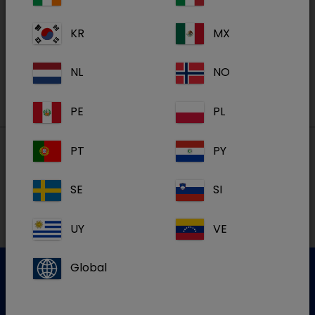
Academy
KR
MX
S'inscrire
NL
NO
PE
PL
PT
PY
Nos adresses
SE
SI
NL
UY
VE
Global
Service clientèle