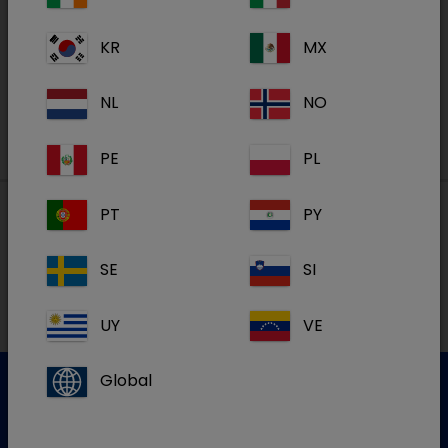
Academy
KR
MX
S'inscrire
NL
NO
PE
PL
PT
PY
Nos adresses
SE
SI
NL
UY
VE
Global
Service clientèle