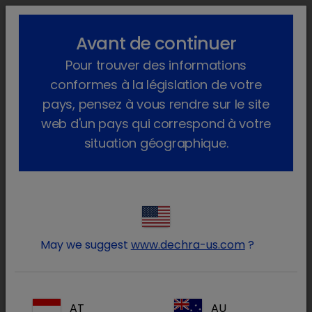
lock_outline
search
menu
Avant de continuer
Vous êtes ici :
Home
Produits
Animal de compagnie
Pour trouver des informations
Produits médicinaux
Chien
Sur ordonnance vétérinaire
Metrobactin
conformes à la législation de votre
pays, pensez à vous rendre sur le site
web d'un pays qui correspond à votre
situation géographique.
Connectez-vous à votre
lock
compte Dechra
May we suggest
www.dechra-us.com
?
AT
AU