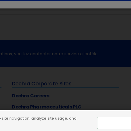
ations, veuillez contacter notre service clientèle
Dechra Corporate Sites
Dechra Careers
Dechra Pharmaceuticals PLC
site navigation, analyze site usage, and