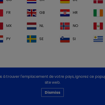
 compte
Vous n'ave
account_box
FR
GB
HR
Inscrivez-vous main
MX
NL
NO
Nos informatio
Nos document
PY
SE
SI
Nos formation
 connecter
s à trouver l'emplacement de votre pays, ignorez ce popu
site web.
Dismiss