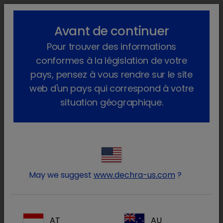
lock_outline
search
menu
Avant de continuer
Vous êtes ici :
Home
Produits
Animal de compagnie
Pour trouver des informations
Aliments
Chien
SPECIFIC
Organic, Dog
conformes à la législation de votre
pays, pensez à vous rendre sur le site
web d'un pays qui correspond à votre
situation géographique.
Connectez-vous à votre
lock
compte Dechra
May we suggest
www.dechra-us.com
?
AT
AU