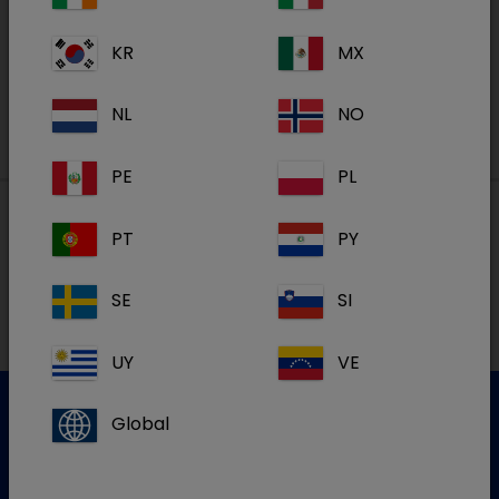
KR
MX
S'inscrire
NL
NO
PE
PL
PT
PY
Nos adresses
SE
SI
NL
UY
VE
Global
Service clientèle