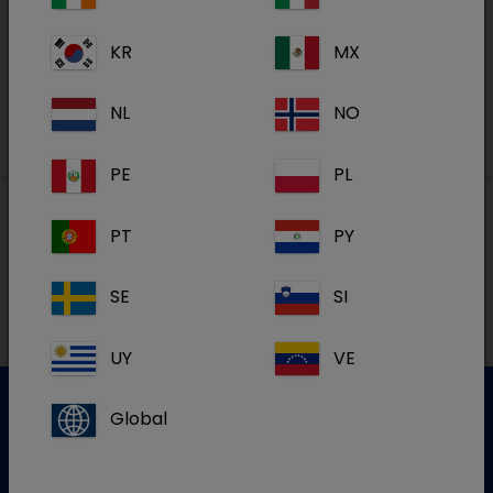
KR
MX
S'inscrire
NL
NO
PE
PL
PT
PY
Nos adresses
SE
SI
NL
UY
VE
Global
Service clientèle