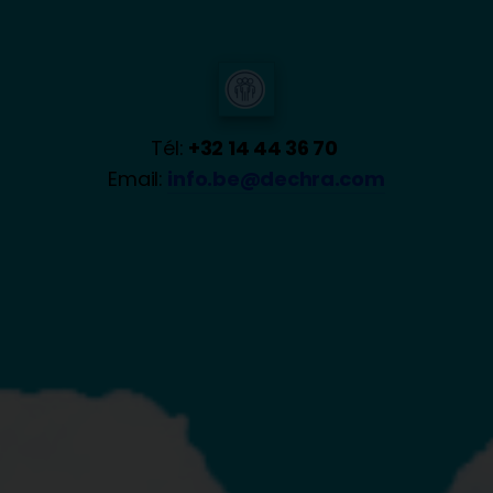
Tél:
+32 14 44 36 70
Email:
info.be@dechra.com