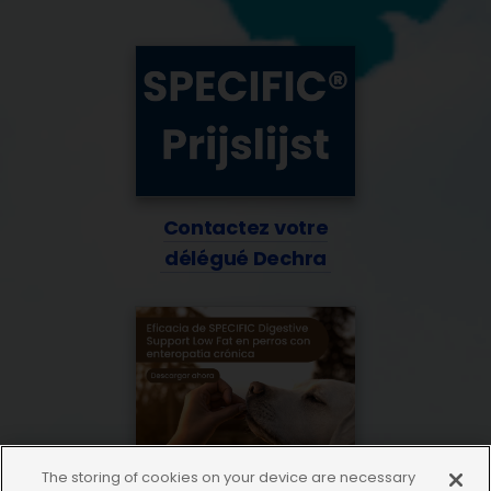
Contactez votre
délégué Dechra
The storing of cookies on your device are necessary