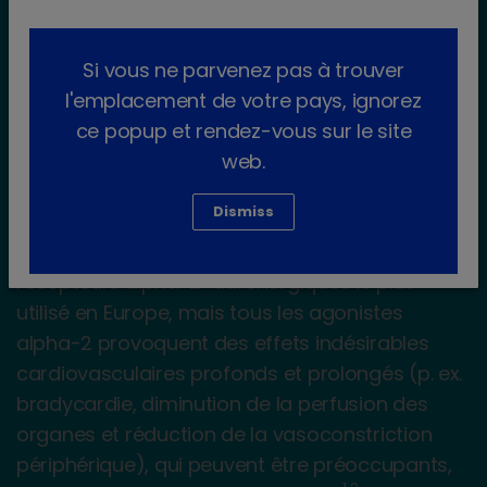
Un outil essentiel dans le cabinet
La sédation est un outil essentiel dans toutes
Si vous ne parvenez pas à trouver
les vétérinaires. Une sédation efficace facilite
l'emplacement de votre pays, ignorez
une série de procédures et de traitements,
ce popup et rendez-vous sur le site
permettant l’optimisation et le contrôle des
web.
soins aux patients.
Dismiss
• La médétomidine est l’agoniste des
récepteurs alpha-2-adrénergiques le plus
utilisé en Europe, mais tous les agonistes
alpha-2 provoquent des effets indésirables
cardiovasculaires profonds et prolongés (p. ex.
bradycardie, diminution de la perfusion des
organes et réduction de la vasoconstriction
périphérique), qui peuvent être préoccupants,