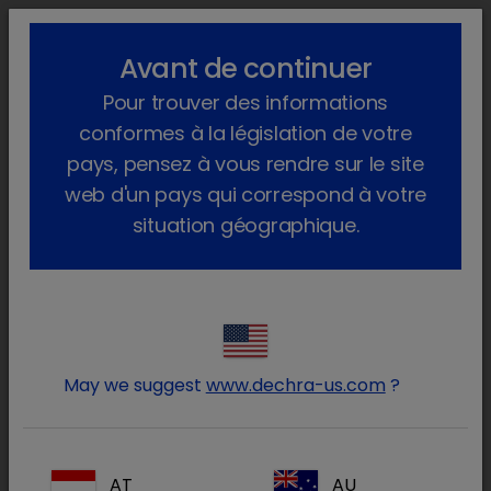
lock_outline
search
menu
Avant de continuer
Pour trouver des informations
conformes à la législation de votre
pays, pensez à vous rendre sur le site
web d'un pays qui correspond à votre
situation géographique.
La sédation entame une nouvelle ère
®
Découvrez Zenalpha
dès
aujourd'hui
May we suggest
www.dechra-us.com
?
L’association innovante d’un agoniste
alpha-2 et d’un antagoniste alpha-2
périphérique en solution injectable pour
AT
AU