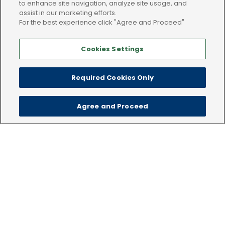
to enhance site navigation, analyze site usage, and
assist in our marketing efforts.
For the best experience click "Agree and Proceed"
Utilisez le formulaire
de contact
Cookies Settings
Required Cookies Only
Agree and Proceed
Nos adresses
keyboard_arrow_up
NL
Service clientèle