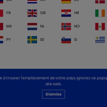
 compte
Vous n'ave
account_box
FR
GB
HR
Inscrivez-vous main
MX
NL
NO
Nos informatio
Nos document
PY
SE
SI
Nos formation
 connecter
s à trouver l'emplacement de votre pays, ignorez ce popu
site web.
Dismiss