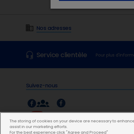
Nos adresses
Service clientèle
Pour plus d'inform
Suivez-nous
The storing of cookies on your device are necessary to enhance 
assist in our marketing efforts.
For the best experience click "Agree and Proceed"