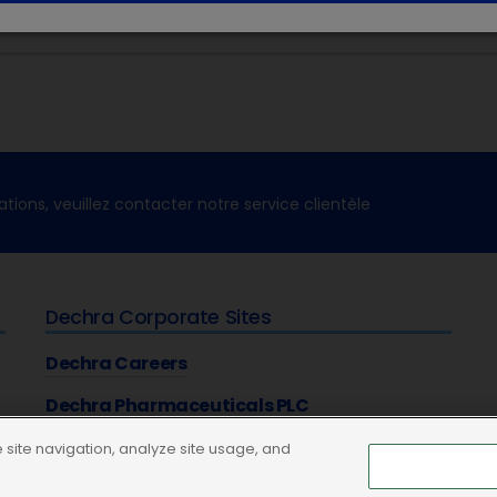
ations, veuillez contacter notre service clientèle
Dechra Corporate Sites
Dechra Careers
Dechra Pharmaceuticals PLC
site navigation, analyze site usage, and