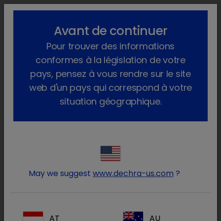
lock_outline
search
menu
Avant de continuer
Vous êtes ici :
Home
Produits
Pour trouver des informations
conformes à la législation de votre
Sur ordonnance vétérinaire
pays, pensez à vous rendre sur le site
(6 produits)
web d'un pays qui correspond à votre
situation géographique.
Connectez-vous à votre
lock
compte Dechra
May we suggest
www.dechra-us.com
?
AT
AU