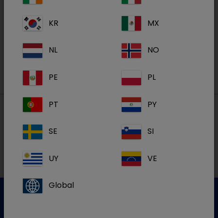
Nos formations en ligne sur la Dechra
Academy
KR
MX
S'inscrire
NL
NO
PE
PL
PT
PY
Nos adresses
SE
SI
UY
VE
NL
Global