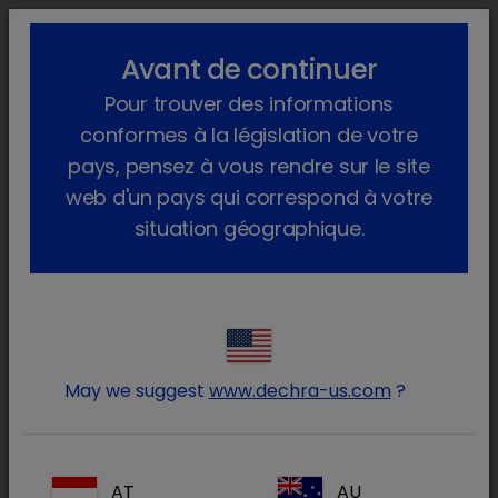
lock_outline
search
menu
Avant de continuer
Vous êtes ici :
Home
Produits
Pour trouver des informations
conformes à la législation de votre
pays, pensez à vous rendre sur le site
web d'un pays qui correspond à votre
situation géographique.
Connectez-vous à votre
lock
compte Dechra
May we suggest
www.dechra-us.com
?
AT
AU