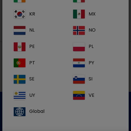
S'inscrire
KR
MX
NL
NO
PE
PL
PT
PY
Nos adresses
SE
SI
NL
UY
VE
Global
Service clientèle
Pour plus d'informations, veuillez contacter notre service