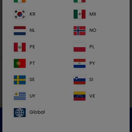
Nos formations en ligne sur la Dechra
Academy
KR
MX
S'inscrire
NL
NO
PE
PL
PT
PY
Nos adresses
SE
SI
UY
VE
NL
Global