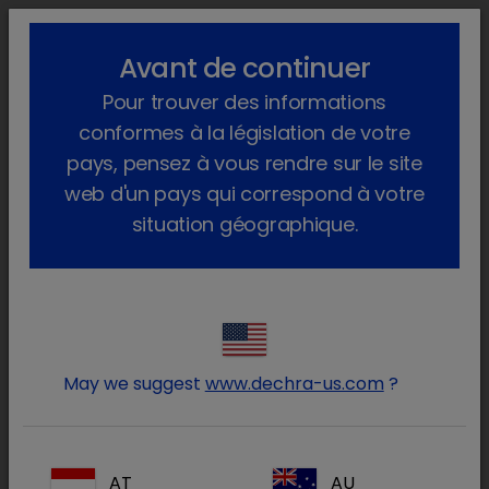
lock_outline
search
menu
Avant de continuer
Vous êtes ici :
Home
Produits
Pour trouver des informations
conformes à la législation de votre
Duck
pays, pensez à vous rendre sur le site
(1 produit)
web d'un pays qui correspond à votre
situation géographique.
Connectez-vous à votre
lock
compte Dechra
May we suggest
www.dechra-us.com
?
AT
AU