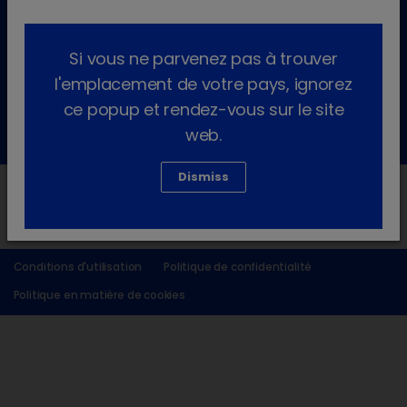
Service clientèle
Pour plus d'informations, veuillez contacter notre service
clientèle
Si vous ne parvenez pas à trouver
l'emplacement de votre pays, ignorez
Contactez-nous
ce popup et rendez-vous sur le site
ou par tél : +32 14 44 36 70
web.
Dismiss
Conditions d'utilisation
Politique de confidentialité
Politique en matière de cookies