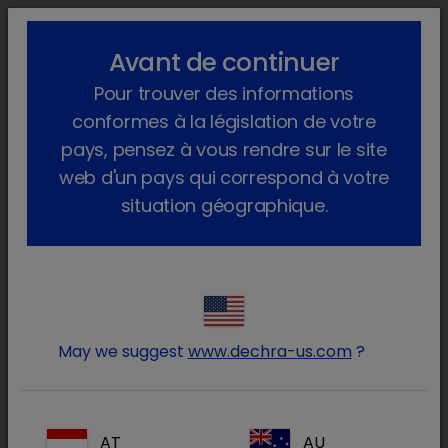
lock_outline
search
menu
Avant de continuer
Vous êtes ici :
Home
Produits
Pour trouver des informations
conformes à la législation de votre
pays, pensez à vous rendre sur le site
web d'un pays qui correspond à votre
situation géographique.
Connectez-vous à votre
lock
compte Dechra
May we suggest
www.dechra-us.com
?
AT
AU