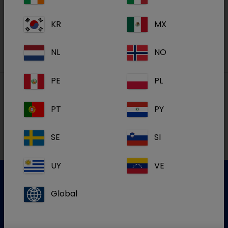
S'inscrire
KR
MX
NL
NO
PE
PL
PT
PY
Nos adresses
SE
SI
NL
UY
VE
Global
Service clientèle
Pour plus d'informations, veuillez contacter notre service