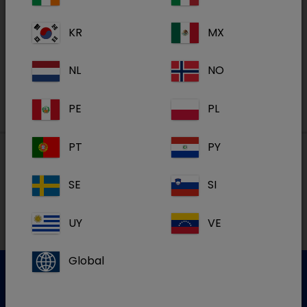
Nos formations en ligne sur la Dechra
Academy
KR
MX
S'inscrire
NL
NO
PE
PL
PT
PY
Nos adresses
SE
SI
UY
VE
NL
Global