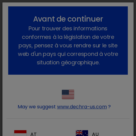
lock_outline
search
menu
Avant de continuer
Vous êtes ici :
Home
Produits
Pour trouver des informations
conformes à la législation de votre
Dinde
pays, pensez à vous rendre sur le site
(4 produits)
web d'un pays qui correspond à votre
situation géographique.
Connectez-vous à votre
lock
compte Dechra
May we suggest
www.dechra-us.com
?
AT
AU