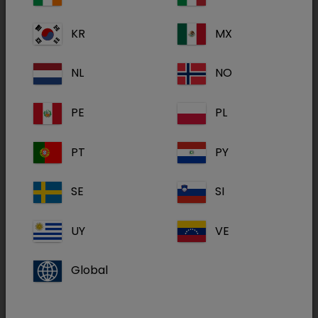
Médecine interne
KR
MX
NL
NO
Nutrition
PE
PL
PT
PY
Neurologie
SE
SI
UY
VE
Ophthalmologie
Global