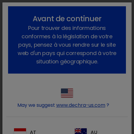
lock_outline
search
menu
Avant de continuer
Pour trouver des informations
conformes à la législation de votre
Découvez les domaines
pays, pensez à vous rendre sur le site
thérapeutiques
web d'un pays qui correspond à votre
situation géographique.
Anesthésie et analgésie
May we suggest
www.dechra-us.com
?
Antibiotiques
AT
AU