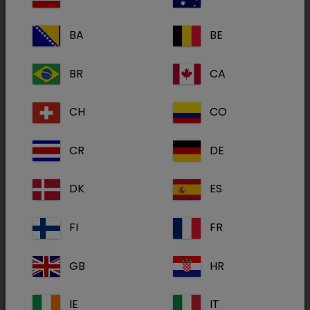
Cardiologie
BA
BE
BR
CA
Dermatologie
CH
CO
CR
DE
Endocrinologie
DK
ES
FI
FR
NAC
GB
HR
IE
IT