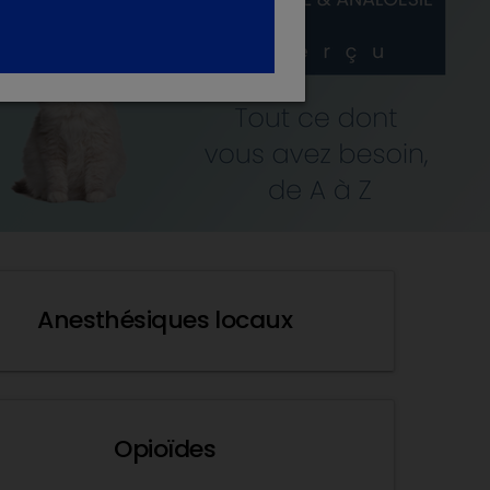
Anesthésiques locaux
Opioïdes