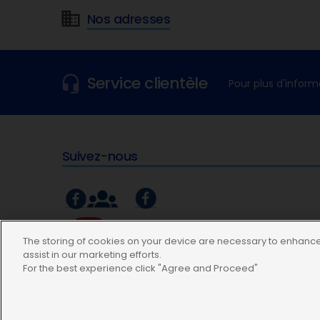
Nos adresses
Service clientèle
Pour plus d'inform
Suivez-nous
The storing of cookies on your device are necessary to enhance 
assist in our marketing efforts.
For the best experience click "Agree and Proceed"