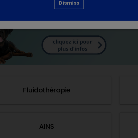
Dismiss
Fluidothérapie
AINS