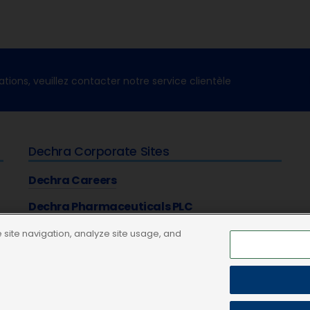
ations, veuillez contacter notre service clientèle
Dechra Corporate Sites
Dechra Careers
Dechra Pharmaceuticals PLC
site navigation, analyze site usage, and